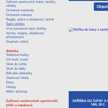
Zařízení sportovních šaten, lavičky,
věšáky
Objed
Ochranné mantinely
Ochranné matrace
Regály, police a skladovací skříně
Šatní skříňky
Více komorové šatní skříňky
Vozíky, stojany, skladovací
příslušenství
Stupínek vítězů
Atletika
Štafetové kolíky
Vrh koulí, koule
Skok do výšky
Skok do dálky
Běh přes překážky
Startovací bloky
Disky
Oštepy
Měřící přístroje
Zařízení venkovních sportovišť,
SKŘÍŇKA DO ŠATNY S 
SML-30-1
hřišť a stadionů