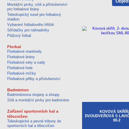
Objed
Montážní prvky, sítě a příslušenství
pro fotbalové brány
Teleskopický tunel pro fotbalový
stadion
Vybavení fotbalového hřiště
Střídačky pro náhradníky
Plážový fotbal
Florbal
Florbalové mantinely
Florbalové brány
Florbalové sety a sady
Florbalové hole
Florbalové míčky
Florbalové přilby a příslušenství
Badminton
Badmintonova stojany a sloupy
Sítě a montážní prvky pro badminton
Zařízení sportovních hal a
KOVOVÁ SKŘÍŇ,
DVOUDVEŘOVÁ S LAVI
tělocvičen
80-2
Teleskopické a pevné tribuny do
sportovních hal a tělocvičen