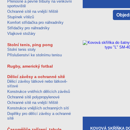
Přenosné a pevné tribuny na venkovní
sportoviště
Ochranné sítě na vnější hřiště
Objed
Stupínek vítězů
Komfort střídačka pro náhradníky
Střídačky pro náhradníky
Vlajkové stožáry
Stolní tenis, ping pong
Stolní tenis stoly
Příslušenství ke stolnímu tenisu
Rugby, americký fotbal
Dělicí závěsy a ochranné sítě
Dělicí závěsy látkové nebo látkově-
síťové
Konstrukce vnitřních dělících závěsů
Ochranné sítě polypropylenové
Ochranné sítě na vnější hřiště
Konstrukce vnějších ochranných sítí
Doplňky pro dělící závěsy a ochranné
sítě
KOVOVÁ SKŘÍŇKA D
Časoměřiče zařízení, tabule