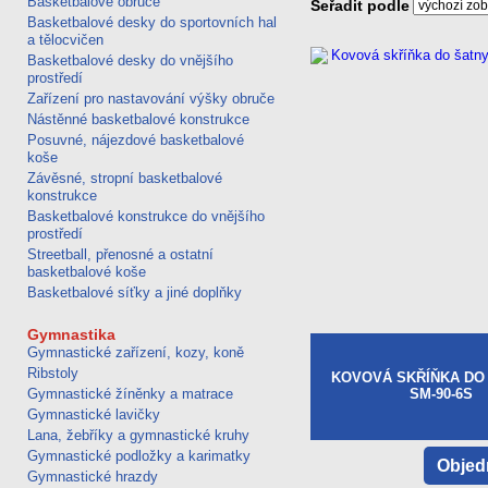
Basketbalové obruče
Seřadit podle
Basketbalové desky do sportovních hal
a tělocvičen
Basketbalové desky do vnějšího
prostředí
Zařízení pro nastavování výšky obruče
Nástěnné basketbalové konstrukce
Posuvné, nájezdové basketbalové
koše
Závěsné, stropní basketbalové
konstrukce
Basketbalové konstrukce do vnějšího
prostředí
Streetball, přenosné a ostatní
basketbalové koše
Basketbalové síťky a jiné doplňky
Gymnastika
Gymnastické zařízení, kozy, koně
Ribstoly
KOVOVÁ SKŘÍŇKA DO 
Gymnastické žíněnky a matrace
SM-90-6S
Gymnastické lavičky
Lana, žebříky a gymnastické kruhy
Gymnastické podložky a karimatky
Objed
Gymnastické hrazdy