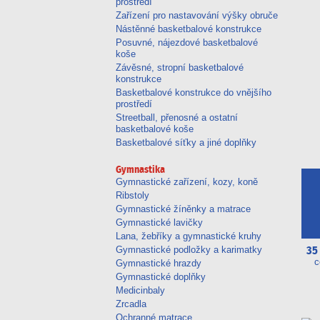
prostředí
Zařízení pro nastavování výšky obruče
Nástěnné basketbalové konstrukce
Posuvné, nájezdové basketbalové
koše
Závěsné, stropní basketbalové
konstrukce
Basketbalové konstrukce do vnějšího
prostředí
Streetball, přenosné a ostatní
basketbalové koše
Basketbalové síťky a jiné doplňky
Gymnastika
Gymnastické zařízení, kozy, koně
Ribstoly
Gymnastické žíněnky a matrace
Gymnastické lavičky
Lana, žebříky a gymnastické kruhy
Gymnastické podložky a karimatky
35
c
Gymnastické hrazdy
Gymnastické doplňky
Medicinbaly
Zrcadla
Ochranné matrace