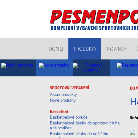
DOMŮ
PRODUKTY
NOVINKY
SPORTOVNÍ VYBAVENÍ
DO
Akční produkty
H
Nové produkty
Basketbal
Basketbalové obruče
Seřa
Basketbalové desky do sportovních hal
a tělocvičen
Basketbalové desky do vnějšího