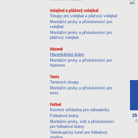
Volejbal a plážový volejbal
Sloupy pro volejbal a plážový volejbal
Montážní prvky a příslušenství pro
volejbal
Montážní prvky a příslušenství pro
plážový volejbal
Házená
Házenkářské brány
Montážní prvky a příslušenství pro
házenou
Tenis
Tenisové sloupy
Montážní prvky a příslušenství pro
tenis
Fotbal
Komfort střídačka pro náhradníky
35
Fotbalové brány
c
Montážní prvky, sítě a příslušenství
pro fotbalové brány
Teleskopický tunel pro fotbalový
stadion