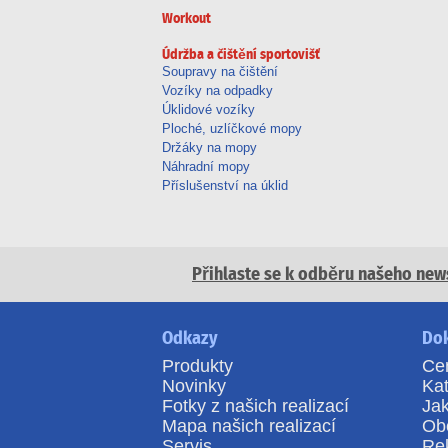
Workout
Údržba a čištění sportovišť
Soupravy na čištění
Vozíky na odpadky
Úklidové vozíky
Ploché, uzlíčkové mopy
Držáky na mopy
Náhradní mopy
Příslušenství na úklid
Přihlaste se k odběru našeho
new
Odkazy
Do
Produkty
Ce
Novinky
Kat
Fotky z našich realizací
Ja
Mapa našich realizací
Ob
Servis
Re