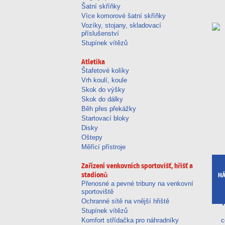
Šatní skříňky
Více komorové šatní skříňky
Vozíky, stojany, skladovací
příslušenství
Stupínek vítězů
Atletika
Štafetové kolíky
Vrh koulí, koule
Skok do výšky
Skok do dálky
Běh přes překážky
Startovací bloky
Disky
Oštepy
Měřící přístroje
Zařízení venkovních sportovišť, hřišť a
stadionů
HÁ
Přenosné a pevné tribuny na venkovní
sportoviště
Ochranné sítě na vnější hřiště
1
Stupínek vítězů
Komfort střídačka pro náhradníky
c