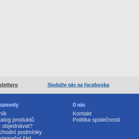
sletteru
Sledujte nás na Facebooku
kumenty
O nás
ník
Kontakt
alog produktů
Politika společnosti
k objednávat?
chodní podmínky
klamační řád