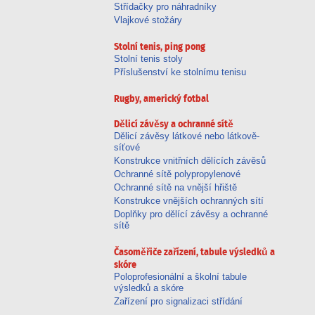
Střídačky pro náhradníky
Vlajkové stožáry
Stolní tenis, ping pong
Stolní tenis stoly
Příslušenství ke stolnímu tenisu
Rugby, americký fotbal
Dělicí závěsy a ochranné sítě
Dělicí závěsy látkové nebo látkově-
síťové
Konstrukce vnitřních dělících závěsů
Ochranné sítě polypropylenové
Ochranné sítě na vnější hřiště
Konstrukce vnějších ochranných sítí
Doplňky pro dělící závěsy a ochranné
sítě
Časoměřiče zařízení, tabule výsledků a
skóre
Poloprofesionální a školní tabule
výsledků a skóre
Zařízení pro signalizaci střídání