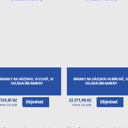
BRANKY NA HÁZENOU, OCELOVÉ, SE
BRANKY NA HÁZENOU HLINÍKOVÉ, S
SKLÁDACÍMI RAMENY
SKLÁDACÍMI RAMENY
 139,61 Kč
32 371,98 Kč
Objednat
Objednat
ena za pár
cena za pár